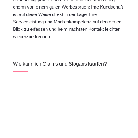
enorm von einem guten Werbespruch: Ihre Kundschaft
ist auf diese Weise direkt in der Lage, Ihre
Serviceleistung und Markenkompetenz auf den ersten
Blick zu erfassen und beim nächsten Kontakt leichter
wiederzuerkennen.
Wie kann ich Claims und Slogans
kaufen
?

Senden Sie uns Ihre unverbindliche Anfrage
per Mail an
hallo@leonarto.de
oder über das
Kontaktformular.
b
Wir senden Ihnen unser Textbriefing-
Formular als PDF per Mail oder tauschen
uns anderweitig aus, sodass wir Ihre
Wünsche für Ihre Text-Optimierung, Ihr
Lektorat oder Ihr Korrektorat dezidiert