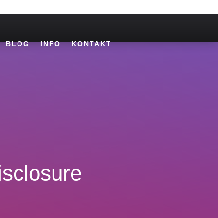
BLOG
INFO
KONTAKT
isclosure