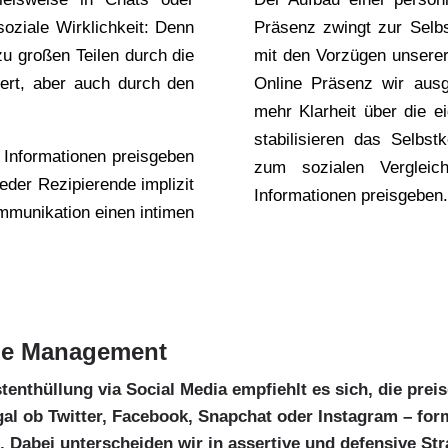
oziale Wirklichkeit: Denn
Präsenz zwingt zur Selbs
u großen Teilen durch die
mit den Vorzügen unsere
ert, aber auch durch den
Online Präsenz wir ausge
mehr Klarheit über die 
stabilisieren das Selbst
 Informationen preisgeben
zum sozialen Vergleic
jeder Rezipierende implizit
Informationen preisgeben.
mmunikation einen intimen
age Management
stenthüllung via Social Media empfiehlt es sich, die pre
 egal ob Twitter, Facebook, Snapchat oder Instagram – fo
abei unterscheiden wir in assertive und defensive St