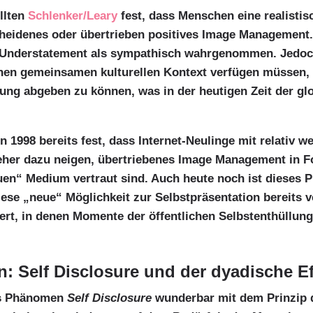
ellten
Schlenker/Leary
fest, dass Menschen eine realistis
heidenes oder übertrieben positives Image Management. 
es Understatement als sympathisch wahrgenommen. Jedo
nen gemeinsamen kulturellen Kontext verfügen müssen, 
llung abgeben zu können, was in der heutigen Zeit der g
 1998 bereits fest, dass Internet-Neulinge mit relativ 
her dazu neigen, übertriebenes Image Management in Fo
euen“ Medium vertraut sind. Auch heute noch ist dieses
iese „neue“ Möglichkeit zur Selbstpräsentation bereits
nert, in denen Momente der öffentlichen Selbstenthüllun
en: Self Disclosure und der dyadische Ef
das Phänomen
Self Disclosure
wunderbar mit dem Prinzip d