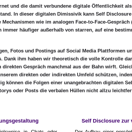
rnet und die damit verbundene digitale Öffentlichkeit als
d. In dieser digitalen Dimissivik kann Self Disclosure
che Mechanismen wie im analogen Face-to-Face-Gespräch 
h immer häufiger außerhalb von starren, auf eine best
gen, Fotos und Postings auf Social Media Plattformen u
 Dank ihm haben wir theoretisch die volle Kontrolle dar
im direkten Gespräch manchmal aus der Bahn wirft. Gleic
unserem direkten oder indirekten Umfeld schützen, inde
istig können die Folgen einer unangebrachten digitalen S
rys oder Posts die verbalen Hüllen nicht allzu leichtfert
hungsgestaltung
Self Disclosure zu
ielsweise in Chats oder
Der Aufbau einer persönl