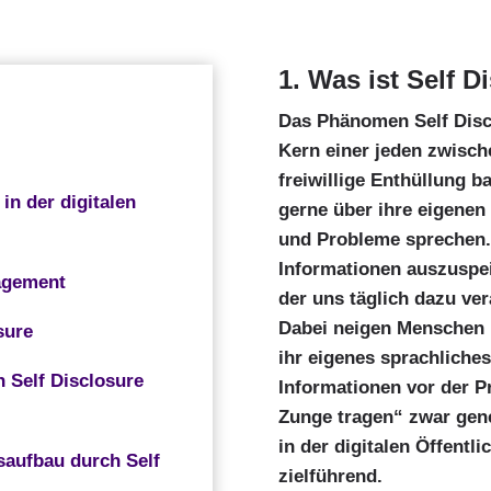
1. Was ist Self D
Das Phänomen Self Discl
Kern einer jeden zwisc
freiwillige Enthüllung b
 in der digitalen
gerne über ihre eigenen
und Probleme sprechen. 
Informationen auszuspei
nagement
der uns täglich dazu ve
Dabei neigen Menschen i
sure
ihr eigenes sprachliches
h Self Disclosure
Informationen vor der Pr
Zunge tragen“ zwar gener
in der digitalen Öffentli
saufbau durch Self
zielführend.